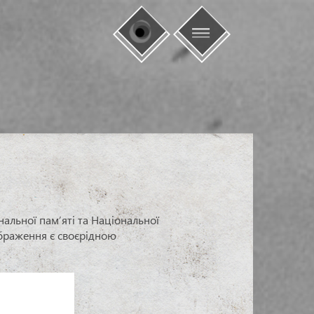
нальної пам’яті та Національної
ображення є своєрідною