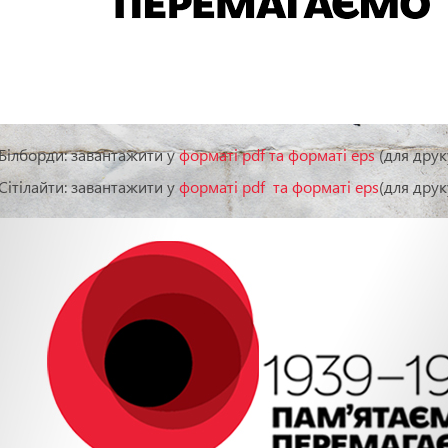
Білборди: завантажити у
форматі pdf та форматі eps
(для друк
Сітілайти: завантажити у
форматі pdf та форматі eps
(для друк