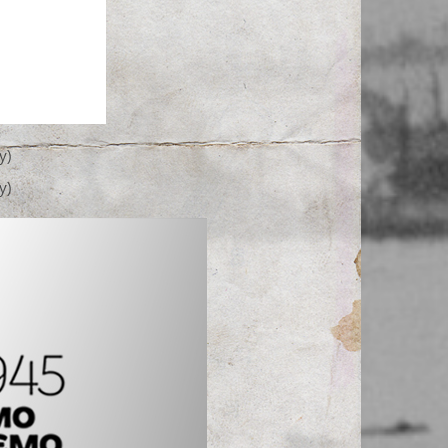
у)
у)