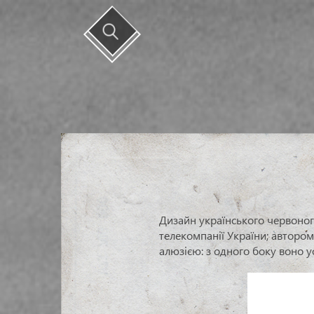
Дизайн українського червоного
телекомпанії України; авторо
алюзією: з одного боку воно уо