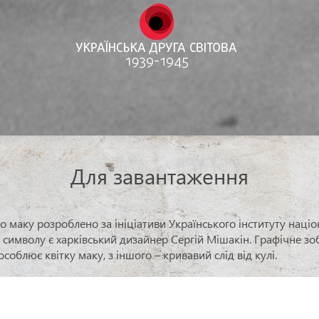
Для завантаження
 маку розроблено за ініціативи Українського інституту націо
м символу є харківський дизайнер Сергій Мішакін. Графічне з
соблює квітку маку, з іншого – кривавий слід від кулі.