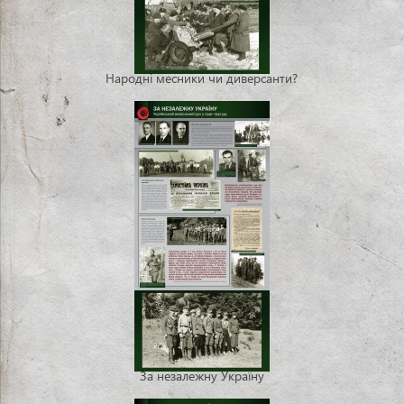
Народні месники чи диверсанти?
За незалежну Україну