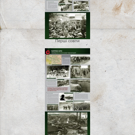
Перші совіти