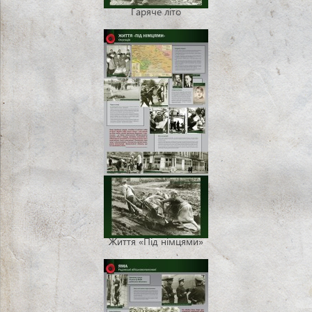
Гаряче літо
Життя «Під німцями»