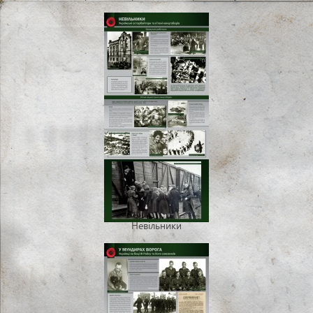
Невільники